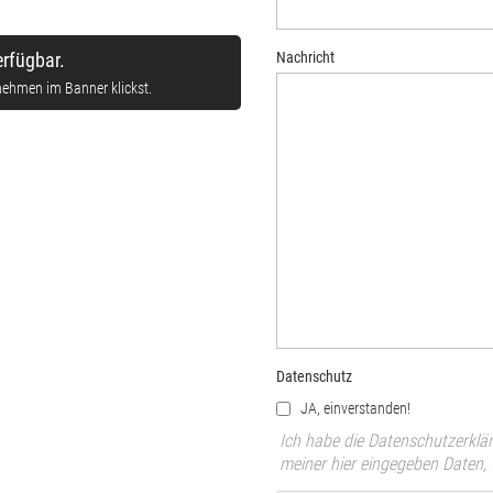
erfügbar.
Nachricht
nehmen im Banner klickst.
Datenschutz
JA, einverstanden!
Ich habe die Datenschutzerklä
meiner hier eingegeben Daten,